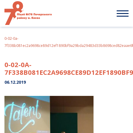
Skip
to
content
0-02-0a-
7f338b081ec2a9698ce89d12ef1890bf9a29bda29483d33b8698ced82eaae6
0-02-0A-
7F338B081EC2A9698CE89D12EF1890BF
06.12.2019