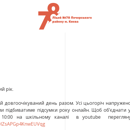
й рік.
 довгоочікуваний день разом. Усі цьогоріч напружено 
и підбиватиме підсумки року онлайн. Щоб об’єднати у
10:00 на шкільному каналі в youtube переглянут
WOlZsAPGp4KnwEUVqg