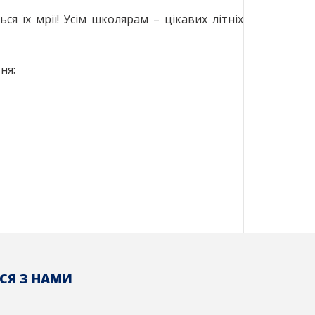
я їх мрії! Усім школярам – цікавих літніх
ня:
СЯ З НАМИ