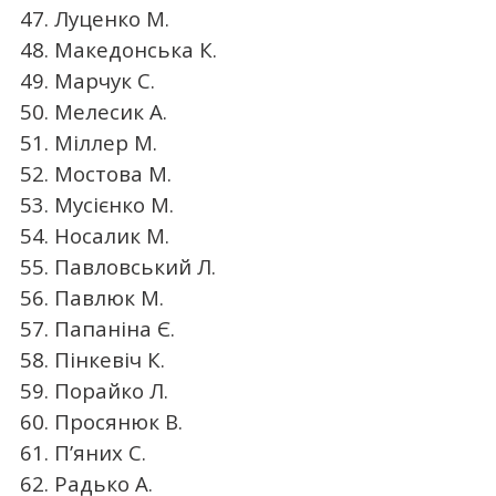
47. Луценко М.
48. Македонська К.
49. Марчук С.
50. Мелесик А.
51. Міллер М.
52. Мостова М.
53. Мусієнко М.
54. Носалик М.
55. Павловський Л.
56. Павлюк М.
57. Папаніна Є.
58. Пінкевіч К.
59. Порайко Л.
60. Просянюк В.
61. П’яних С.
62. Радько А.