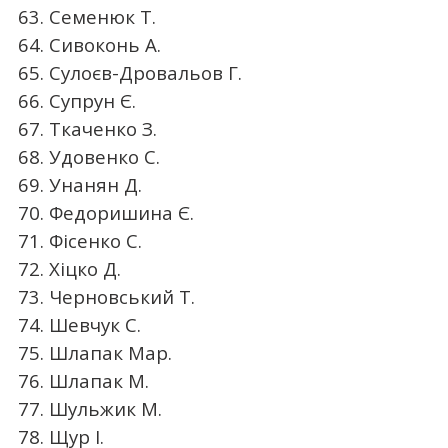
63. Семенюк Т.
64. Сивоконь А.
65. Сулоєв-Дровальов Г.
66. Супрун Є.
67. Ткаченко З.
68. Удовенко С.
69. Унанян Д.
70. Федоришина Є.
71. Фісенко С.
72. Хіцко Д.
73. Черновський Т.
74. Шевчук С.
75. Шлапак Мар.
76. Шлапак М.
77. Шульжик М.
78. Щур І.